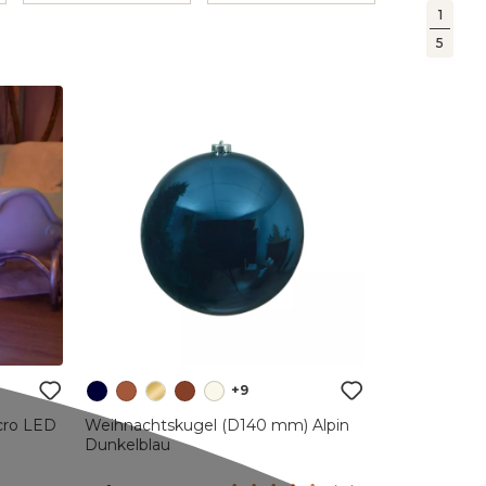
1
5
+9
cro LED
Weihnachtskugel (D140 mm) Alpin
Dunkelblau