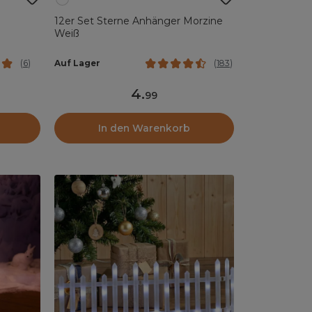
12er Set Sterne Anhänger Morzine
Weiß
Auf Lager
(
6
)
(
183
)
4
.
99
In den Warenkorb