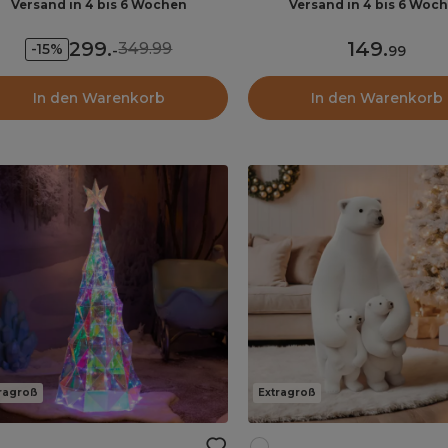
Versand in 4 bis 6 Wochen
Versand in 4 bis 6 Woc
299
.
149
.
349.99
-15%
-
99
In den Warenkorb
In den Warenkorb
ragroß
Extragroß