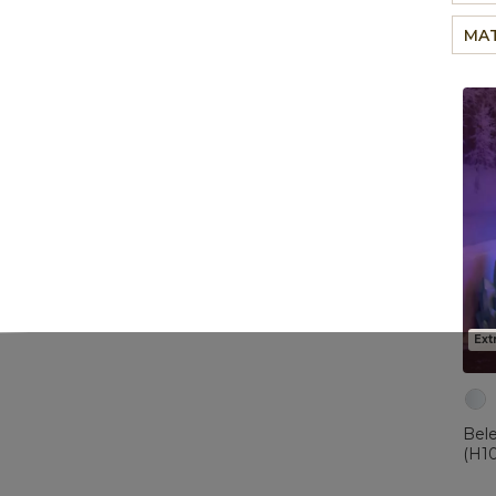
MAT
Ext
Bele
(H10