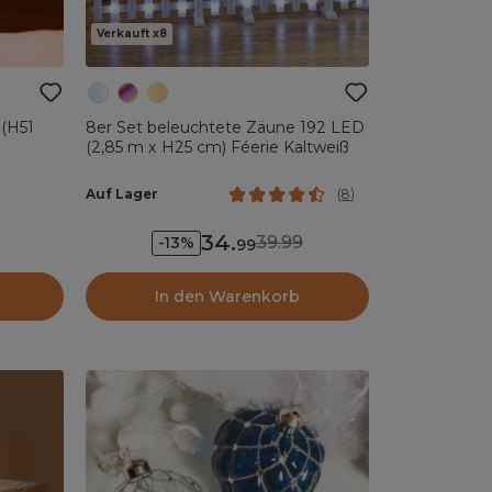
Verkauft x8
(H51
8er Set beleuchtete Zäune 192 LED
(2,85 m x H25 cm) Féerie Kaltweiß
Auf Lager
(
8
)
34
.
39.99
-13%
99
In den Warenkorb