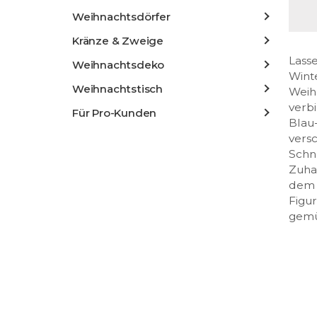
Weihnachtsdörfer
Kränze & Zweige
Lass
Weihnachtsdeko
Win
Weihnachtstisch
Weih
verb
Für Pro-Kunden
Blau
vers
Schn
Zuha
dem 
Fig
gemü