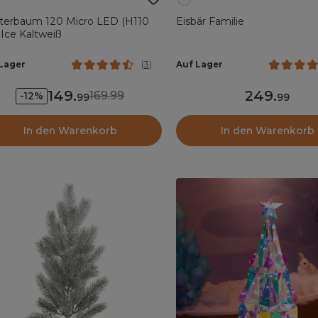
hterbaum 120 Micro LED (H110
Eisbär Familie
Ice Kaltweiß
Lager
Auf Lager
(
3
)
149
.
249
.
169.99
-12%
99
99
In den Warenkorb
In den Warenkorb