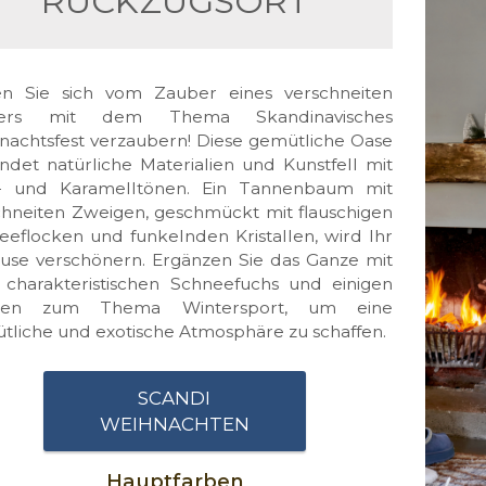
RÜCKZUGSORT
en Sie sich vom Zauber eines verschneiten
ters mit dem Thema Skandinavisches
nachtsfest verzaubern! Diese gemütliche Oase
indet natürliche Materialien und Kunstfell mit
- und Karamelltönen. Ein Tannenbaum mit
chneiten Zweigen, geschmückt mit flauschigen
eeflocken und funkelnden Kristallen, wird Ihr
use verschönern. Ergänzen Sie das Ganze mit
charakteristischen Schneefuchs und einigen
uren zum Thema Wintersport, um eine
tliche und exotische Atmosphäre zu schaffen.
SCANDI
WEIHNACHTEN
Hauptfarben