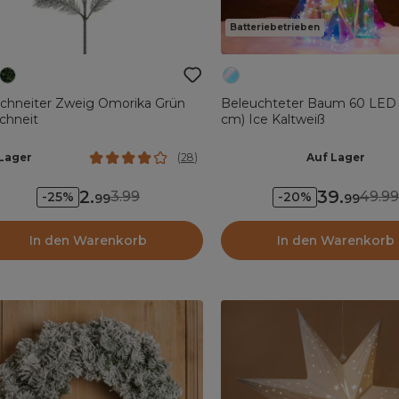
Batteriebetrieben
schneiter Zweig Omorika Grün
Beleuchteter Baum 60 LED 
chneit
cm) Ice Kaltweiß
Lager
Auf Lager
(
28
)
2
.
39
.
3.99
49.99
-25%
-20%
99
99
In den Warenkorb
In den Warenkorb