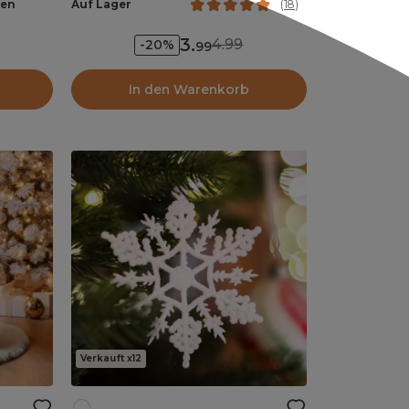
hen
Auf Lager
(
18
)
3
.
4.99
-20%
99
In den Warenkorb
Verkauft x12