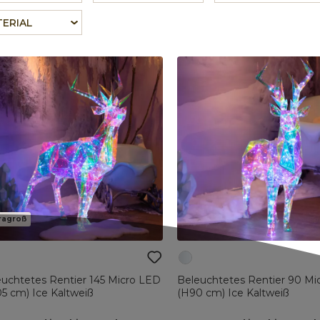
ERIAL
ragroß
uchtetes Rentier 145 Micro LED
Beleuchtetes Rentier 90 Mi
5 cm) Ice Kaltweiß
(H90 cm) Ice Kaltweiß