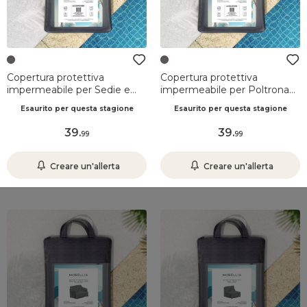
Copertura protettiva
Copertura protettiva
impermeabile per Sedie e
impermeabile per Poltrona
Poltrone (H120/160 cm)
(78 x 76 cm) Calvi Grigio
Esaurito per questa stagione
Esaurito per questa stagione
Murano Grigio
39
.
39
.
99
99
Creare un'allerta
Creare un'allerta