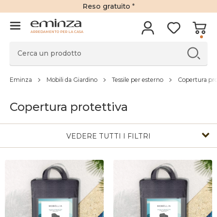
Reso gratuito
*
ARREDAMENTO PER LA CASA
Eminza
Mobili da Giardino
Tessile per esterno
Copertura pro
Copertura protettiva
VEDERE TUTTI I FILTRI