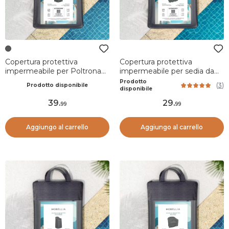
Copertura protettiva
Copertura protettiva
impermeabile per Poltrona
impermeabile per sedia da
(61 x 68 cm) Elba Grigio
giardino con braccioli 75 x 75
Prodotto
(
3
)
Prodotto disponibile
cm - Grigio
disponibile
39
.
29
.
99
99
Aggiungo al carrello
Aggiungo al carrello