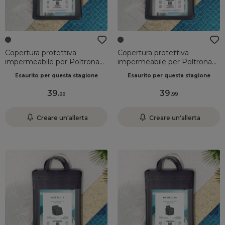
Copertura protettiva
Copertura protettiva
impermeabile per Poltrona
impermeabile per Poltrona
relax (105 x 86 cm) Monte
relax (105 x 97 cm) Bornéo
Esaurito per questa stagione
Esaurito per questa stagione
Carlo Grigio
Grigio
39
.
39
.
99
99
Creare un'allerta
Creare un'allerta