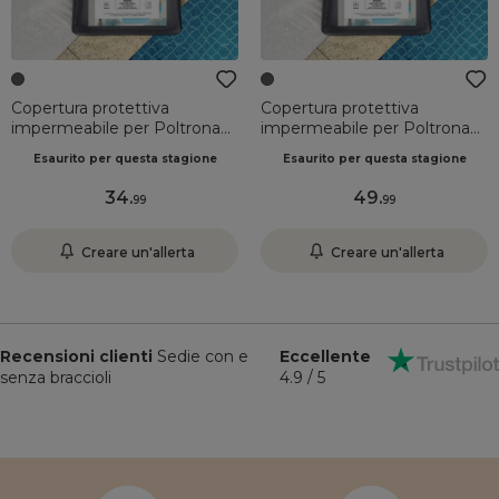
Copertura protettiva
Copertura protettiva
impermeabile per Poltrona
impermeabile per Poltrona
(75 x 77 cm) Amalfi Grigio
relax (86 x 85 cm) Elba Grigio
Esaurito per questa stagione
Esaurito per questa stagione
34
.
49
.
99
99
Creare un'allerta
Creare un'allerta
Recensioni clienti
Sedie con e
Eccellente
senza braccioli
4.9 / 5