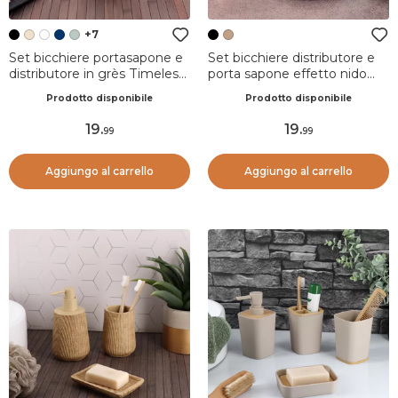
+7
Set bicchiere portasapone e
Set bicchiere distributore e
distributore in grès Timeless
porta sapone effetto nido
Nero
d'ape Bania Nero
Prodotto disponibile
Prodotto disponibile
19
.
19
.
99
99
Aggiungo al carrello
Aggiungo al carrello