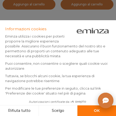
Aggiungo al carrello
Aggiungo al carrello
Portasapone Evy Blu marino
Set di accessori per il bagno
effetto pietra Nero
Prodotto
Prodotto
(
8
)
(
3
)
disponibile
disponibile
3
.
19
.
-50%
5.99
-
99