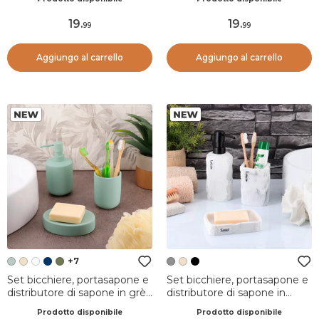
19
.
19
.
99
99
Aggiungo al carrello
Aggiungo al carrello
+7
Set bicchiere, portasapone e
Set bicchiere, portasapone e
distributore di sapone in grès
distributore di sapone in
Timeless Verde eucalipto
poliresina effetto marmo
Prodotto disponibile
Prodotto disponibile
Paola Grigio