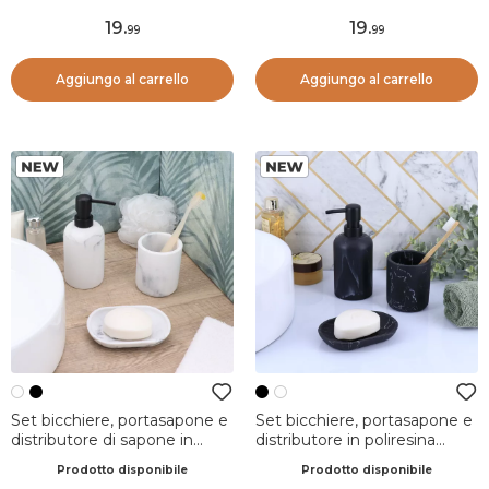
19
.
19
.
99
99
Aggiungo al carrello
Aggiungo al carrello
Set bicchiere, portasapone e
Set bicchiere, portasapone e
distributore di sapone in
distributore in poliresina
poliresina effetto marmo
effetto marmo Séma Nero
Prodotto disponibile
Prodotto disponibile
Séma Bianco