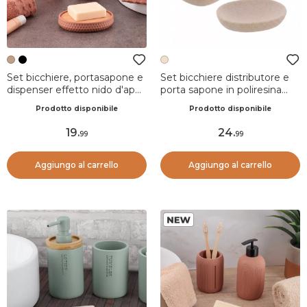
Set bicchiere, portasapone e
Set bicchiere distributore e
dispenser effetto nido d'ape
porta sapone in poliresina
Bania Cappuccino
rigata Lina Beige
Prodotto disponibile
Prodotto disponibile
19
.
24
.
99
99
Aggiungo al carrello
Aggiungo al carrello