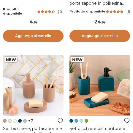
porta sapone in poliresina
incisa Sia Verde oliva
Prodotto
(
12
)
(
1
)
Prodotto disponibile
disponibile
4
.
24
.
99
99
Aggiungo al carrello
Aggiungo al carrello
+7
Set bicchiere, portasapone e
Set bicchiere distributore e