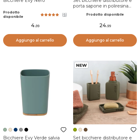
Bicchiere Evy Nero
Set bicchiere distributore e
porta sapone in poliresina
incisa Sia Marrone mocha
Prodotto
(
6
)
Prodotto disponibile
disponibile
4
.
24
.
99
99
Aggiungo al carrello
Aggiungo al carrello
Bicchiere Evy Verde salvia
Set bicchiere distributore e