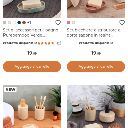
+1
Set di accessori per il bagno
Set bicchiere distributore e
Purebamboo Verde
porta sapone in resina
eucalipto
Minimalist geometrico Rosa
(
5
)
Prodotto disponibile
Prodotto disponibile
cipria
19
.
19
.
99
99
Aggiungo al carrello
Aggiungo al carrello