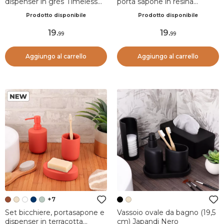
dispenser in grès Timeless
porta sapone in resina
Cappuccino
poliestere incisa Julia Blu
Prodotto disponibile
Prodotto disponibile
ottanio
19
.
19
.
99
99
Aggiungo al carrello
Aggiungo al carrello
+7
Set bicchiere, portasapone e
Vassoio ovale da bagno (19,5
dispenser in terracotta
cm) Japandi Nero