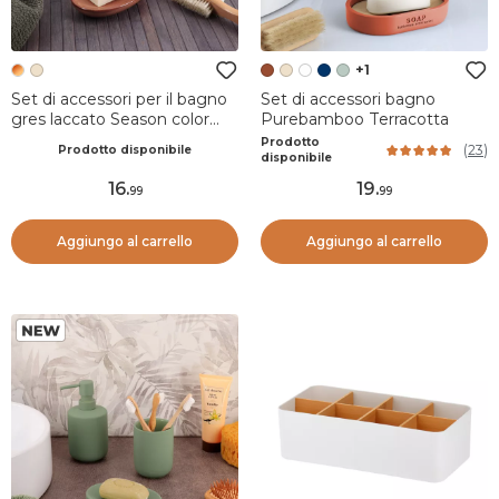
+1
Set di accessori per il bagno
Set di accessori bagno
gres laccato Season color
Purebamboo Terracotta
Ambra
Prodotto
(
23
)
Prodotto disponibile
disponibile
16
.
19
.
99
99
Aggiungo al carrello
Aggiungo al carrello