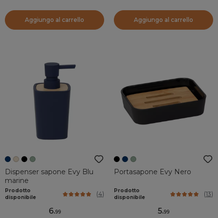
Aggiungo al carrello
Aggiungo al carrello
Dispenser sapone Evy Blu
Portasapone Evy Nero
marine
Prodotto
Prodotto
(
4
)
(
13
)
disponibile
disponibile
6
.
5
.
99
99