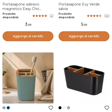
Portasapone adesivo
Portasapone Evy Verde
magnetico Easy Chic
salvia
Naturale
Prodotto
Prodotto
(
2
)
(
10
)
disponibile
disponibile
3
.
5
.
99
99
Aggiungo al carrello
Aggiungo al carrello