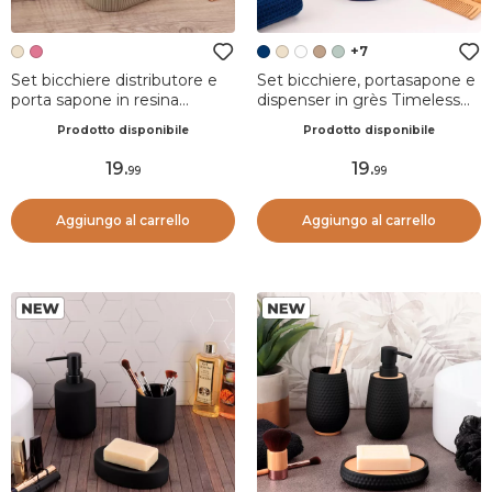
+7
Set bicchiere distributore e
Set bicchiere, portasapone e
porta sapone in resina
dispenser in grès Timeless
Minimalist geometrico Beige
Blu navy
Prodotto disponibile
Prodotto disponibile
19
.
19
.
99
99
Aggiungo al carrello
Aggiungo al carrello