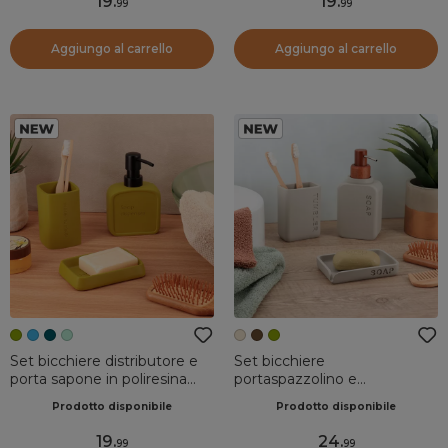
19
.
19
.
99
99
Aggiungo al carrello
Aggiungo al carrello
Set bicchiere distributore e
Set bicchiere
porta sapone in poliresina
portaspazzolino e
incisa Julia Verde oliva
distributore in poliresina
Prodotto disponibile
Prodotto disponibile
incisa Sia Beige
19
.
24
.
99
99