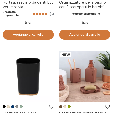
Portaspazzolino da denti Evy
Organizzatore per il bagno
Verde salvia
con 5 scomparti in bambù
Naturo Nero
Prodotto
(
8
)
Prodotto disponibile
disponibile
5
.
5
.
99
99
Aggiungo al carrello
Aggiungo al carrello