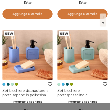
19
.
19
.
99
99
Aggiungo al carrello
Aggiungo al carrello
1
2
Set bicchiere distributore e
Set bicchiere
porta sapone in poliresina
portaspazzolino e
incisa Julia Blu lavanda
distributore in poliresina
Prodotto disponibile
Prodotto disponibile
incisa Julia Verde acqua