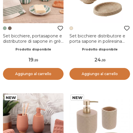
Set bicchiere, portasapone e
Set bicchiere distributore e
distributore di sapone in grès
porta sapone in poliresina
a righe Jeanne Verde salvia
effetto sabbia Lina Beige
Prodotto disponibile
Prodotto disponibile
19
.
24
.
99
99
Aggiungo al carrello
Aggiungo al carrello