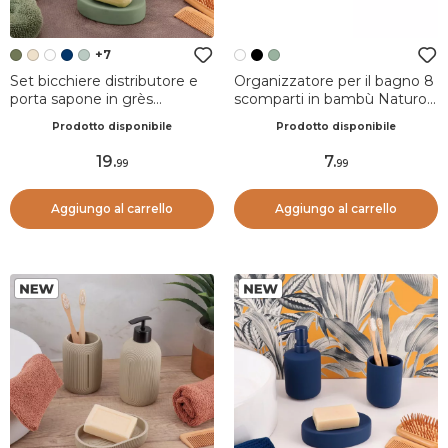
+7
Set bicchiere distributore e
Organizzatore per il bagno 8
porta sapone in grès
scomparti in bambù Naturo
Timeless Verde cachi
Bianco
Prodotto disponibile
Prodotto disponibile
19
.
7
.
99
99
Aggiungo al carrello
Aggiungo al carrello