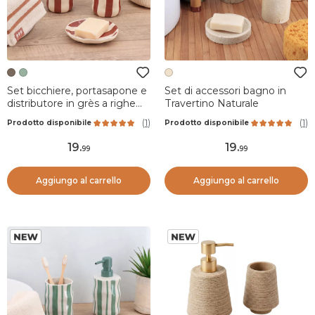
Set bicchiere, portasapone e
Set di accessori bagno in
distributore in grès a righe
Travertino Naturale
Jeanne Tortora
(
1
)
(
1
)
Prodotto disponibile
Prodotto disponibile
19
.
19
.
99
99
Aggiungo al carrello
Aggiungo al carrello