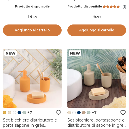
Timeless
(
1
)
Prodotto disponibile
Prodotto disponibile
19
.
6
.
99
99
Aggiungo al carrello
Aggiungo al carrello
+7
+7
Set bicchiere distributore e
Set bicchiere, portasapone e
porta sapone in grès
distributore di sapone in grès