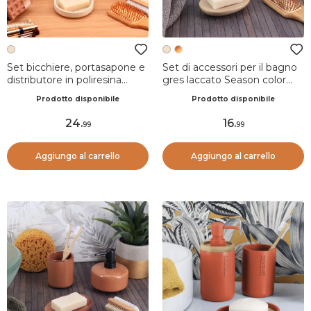
Set bicchiere, portasapone e
Set di accessori per il bagno
distributore in poliresina
gres laccato Season color
effetto travertino Lina Beige
Beige
Prodotto disponibile
Prodotto disponibile
24
.
16
.
99
99
Aggiungo al carrello
Aggiungo al carrello