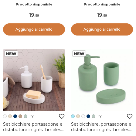
Timeless Giallo senape
Timeless Beige
Prodotto disponibile
Prodotto disponibile
19
.
19
.
99
99
Aggiungo al carrello
Aggiungo al carrello
+7
+7
Set bicchiere portasapone e
Set bicchiere, portasapone e
distributore in grès Timeless
distributore in grès Timeless
Bianco
Azzurro