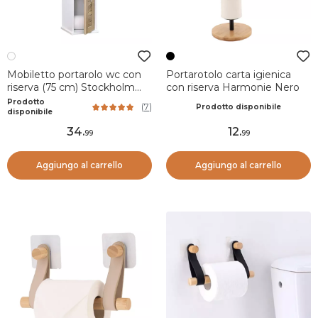
Mobiletto portarolo wc con
Portarotolo carta igienica
riserva (75 cm) Stockholm
con riserva Harmonie Nero
Bianco
Prodotto
(
7
)
Prodotto disponibile
disponibile
34
.
12
.
99
99
Aggiungo al carrello
Aggiungo al carrello