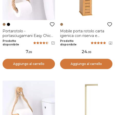
Portarotolo -
Mobile porta rotolo carta
portasciugamani Easy Chic
igienica con riserva e
Corda Naturale
mensola in legno Colonial
Prodotto
Prodotto
(
7
)
(
2
)
Naturale
disponibile
disponibile
7
.
24
.
99
99
Aggiungo al carrello
Aggiungo al carrello