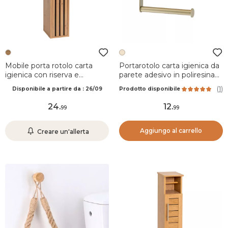
Mobile porta rotolo carta
Portarotolo carta igienica da
igienica con riserva e
parete adesivo in poliresina
mensola in legno Karma
effetto travertino Lina Beige
(
1
)
Disponibile a partire da : 26/09
Prodotto disponibile
Naturale
24
.
12
.
99
99
Aggiungo al carrello
Creare un'allerta