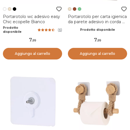
Portarotolo wc adesivo easy
Portarotolo per carta igienica
Chic ecopelle Bianco
da parete adesivo in corda e
bambù Boho-Chic Beige
Prodotto
(
6
)
Prodotto disponibile
grigio
disponibile
7
.
7
.
99
99
Aggiungo al carrello
Aggiungo al carrello