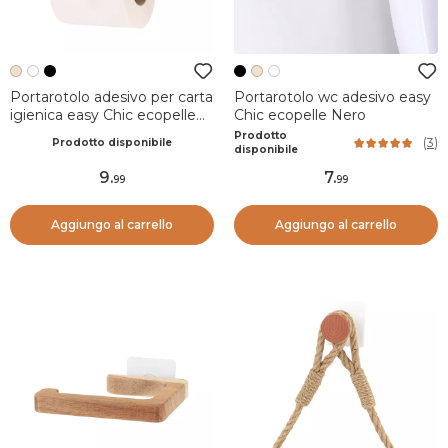
Portarotolo adesivo per carta
Portarotolo wc adesivo easy
igienica easy Chic ecopelle
Chic ecopelle Nero
Beige
Prodotto
(
3
)
Prodotto disponibile
disponibile
9
.
7
.
99
99
Aggiungo al carrello
Aggiungo al carrello