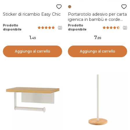
Sticker di ricambio Easy Chic
Portarotolo adesivo per carta
igienica in bambù e corde
Corda
Prodotto
Prodotto
(
3
)
(
3
)
disponibile
disponibile
1
.
7
.
49
99
Aggiungo al carrello
Aggiungo al carrello