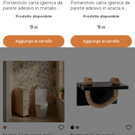
Portarotolo carta igienica da
Portarotolo carta igienica da
parete adesivo in metallo
parete adesivo in acacia e
stile Boho-chic Verde oliva
corda Easy Chic Naturale
Prodotto disponibile
Prodotto disponibile
9
.
9
.
99
99
Aggiungo al carrello
Aggiungo al carrello