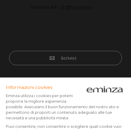
Scrivici
Pagamento sicuro
Carta di credito, Paypal, bonifico a partire da CHF 500,
Twint, Apple/Google pay.
Seguici su :