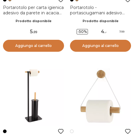
Portarotolo per carta igienica
Portarotolo -
adesivo da parete in acacia
portasciugamani adesivo
Easy Chic Nero
Easy Chic Corda Nero
Prodotto disponibile
Prodotto disponibile
5
.
4
.
-50%
7.99
99
-
Aggiungo al carrello
Aggiungo al carrello