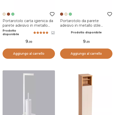
Portarotolo carta igienica da
Portarotolo da parete
parete adesivo in metallo
adesivo in metallo stile
Boho-chic Beige grigio
Boho-chic Terracotta
Prodotto
(
2
)
Prodotto disponibile
disponibile
9
.
9
.
99
99
Aggiungo al carrello
Aggiungo al carrello