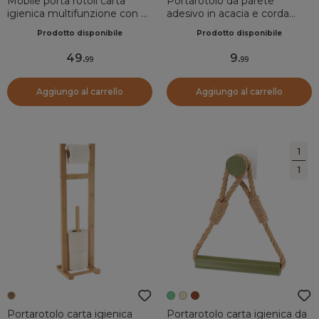
Mobile porta rotoli carta
Portarotolo da parete
igienica multifunzione con 2
adesivo in acacia e corda
cassetti e ruote Rivoli
Easy Chic Nero
Prodotto disponibile
Prodotto disponibile
Naturale
49
.
9
.
99
99
Aggiungo al carrello
Aggiungo al carrello
1
1
Portarotolo carta igienica
Portarotolo carta igienica da