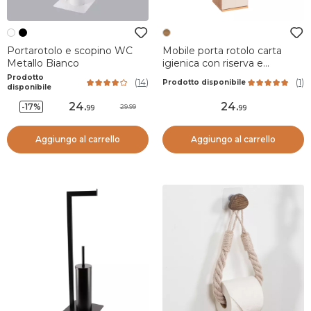
Portarotolo e scopino WC
Mobile porta rotolo carta
Metallo Bianco
igienica con riserva e
mensola in legno Rivoli
Prodotto
(
14
)
(
1
)
Prodotto disponibile
Naturale
disponibile
24
.
24
.
-17%
29.99
99
99
Aggiungo al carrello
Aggiungo al carrello