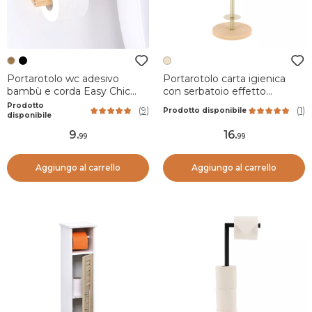
Portarotolo wc adesivo
Portarotolo carta igienica
bambù e corda Easy Chic
con serbatoio effetto
Naturale
travertino Lina Beige
Prodotto
(
9
)
(
1
)
Prodotto disponibile
disponibile
9
.
16
.
99
99
Aggiungo al carrello
Aggiungo al carrello