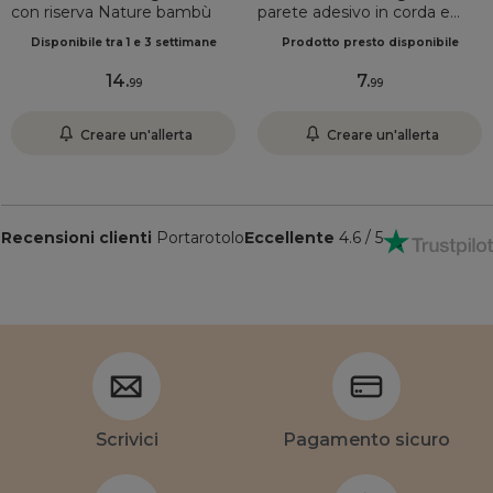
con riserva Nature bambù
parete adesivo in corda e
bambù Boho-Chic Verde
Disponibile tra 1 e 3 settimane
Prodotto presto disponibile
oliva
14
.
7
.
99
99
Creare un'allerta
Creare un'allerta
Recensioni clienti
Portarotolo
Eccellente
4.6 / 5
Scrivici
Pagamento sicuro