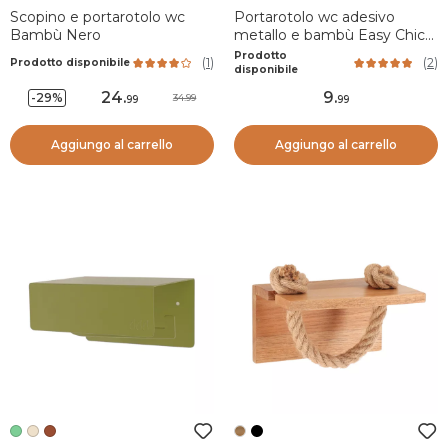
Scopino e portarotolo wc
Portarotolo wc adesivo
Bambù Nero
metallo e bambù Easy Chic
Bianco
Prodotto
(
1
)
(
2
)
Prodotto disponibile
disponibile
24
.
9
.
-29%
34.99
99
99
Aggiungo al carrello
Aggiungo al carrello