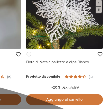
1
6
Fiore di Natale paillette a clips Bianco
Prodotto disponibile
(
15
)
(
8
)
3
.
4.99
-20%
99
o
Aggiungo al carrello