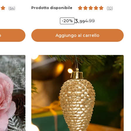
Prodotto disponibile
(
64
)
(
10
)
3
.
4.99
-20%
99
o
Aggiungo al carrello