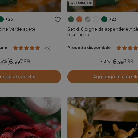
Quantità di6
+23
+23
lpine Verde abete
Set di 6 pigne da appendere Alp
rosmarino
bile
Prodotto disponibile
(
23
)
6
.
6
.
7.99
7.99
13%
-13%
99
99
ungo al carrello
Aggiungo al carrell