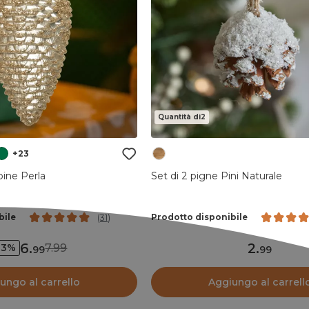
Quantità di2
+23
pine Perla
Set di 2 pigne Pini Naturale
bile
Prodotto disponibile
(
31
)
6
.
2
.
7.99
13%
99
99
ungo al carrello
Aggiungo al carrell