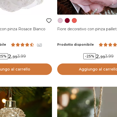
 con pinza Rosace Bianco
Fiore decorativo con pinza paillet
bile
Prodotto disponibile
(
41
)
2
.
2
.
3.99
3.99
25%
-25%
99
99
ungo al carrello
Aggiungo al carrell