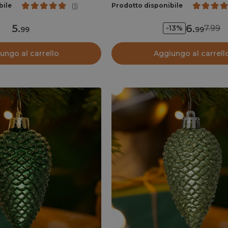
bile
Prodotto disponibile
(
1
)
5
.
6
.
7.99
-13%
99
99
ungo al carrello
Aggiungo al carrell