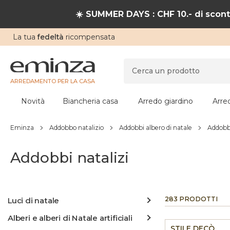
☀️ SUMMER DAYS : CHF 10.- di sconto
La tua
fedeltà
ricompensata
ARREDAMENTO PER LA CASA
Novità
Biancheria casa
Arredo giardino
Arre
Eminza
Addobbo natalizio
Addobbi albero di natale
Addobbi
Addobbi natalizi
283 PRODOTTI
Luci di natale
Alberi e alberi di Natale artificiali
STILE DECÒ