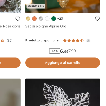
Quantità di6
+23
e Rosa cipria
Set di 6 pigne Alpine Oro
Prodotto disponibile
(
82
)
(
51
)
6
.
7.99
-13%
99
o
Aggiungo al carrello