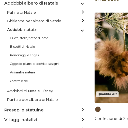
Addobbi albero di Natale
Palline di Natale
Ghirlande per albero di Natale
Addobbi natalizi
Cuore, stella, fiocco di neve
Biscotti di Natale
Personaggi e angeli
Oggetto, piuma e acchiappasogni
Animali e natura
Casetta e sci
Addobbi di Natale Disney
Quantità di2
Puntale per albero di Natale
Presepi e statuine
Confezione di 2 s
Villaggi natalizi