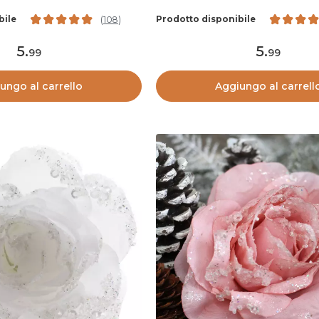
bile
Prodotto disponibile
(
108
)
5
.
5
.
99
99
ungo al carrello
Aggiungo al carrell