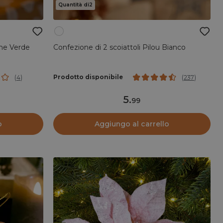
Quantità di2
ine Verde
Confezione di 2 scoiattoli Pilou Bianco
Prodotto disponibile
(
4
)
(
237
)
5
.
99
o
Aggiungo al carrello