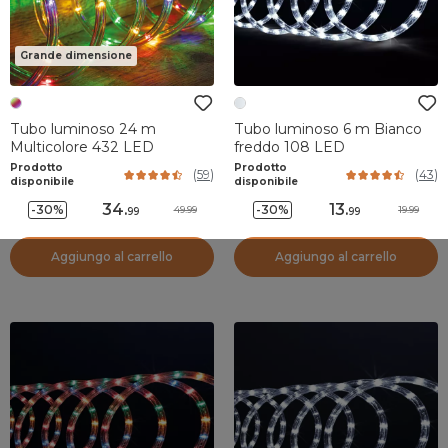
Grande dimensione
Tubo luminoso 24 m
Tubo luminoso 6 m Bianco
Multicolore 432 LED
freddo 108 LED
Prodotto
Prodotto
(
59
)
(
43
)
disponibile
disponibile
34
.
13
.
-30%
-30%
49.99
19.99
99
99
Aggiungo al carrello
Aggiungo al carrello