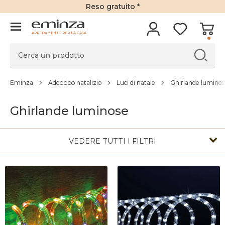
Reso gratuito
*
ARREDAMENTO PER LA CASA
Eminza
Addobbo natalizio
Luci di natale
Ghirlande luminos
Ghirlande luminose
VEDERE TUTTI I FILTRI