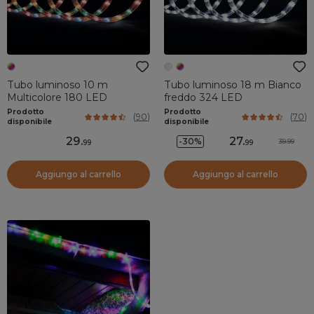
Tubo luminoso 10 m
Tubo luminoso 18 m Bianco
Multicolore 180 LED
freddo 324 LED
Prodotto
Prodotto
(
90
)
(
70
)
disponibile
disponibile
29
.
27
.
-30%
39.99
99
99
Aggiungo al carrello
Aggiungo al carrello