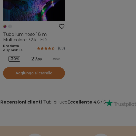
Tubo luminoso 18 m
Multicolore 324 LED
Prodotto
(
89
)
disponibile
27
.
-30%
39.99
99
Aggiungo al carrello
Recensioni clienti
Tubi di luce
Eccellente
4.6 / 5