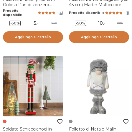
Goloso Pan di zenzero
45 cm) Martin Multicolore
Marrone chiaro
Prodotto
(
4
)
(
1
)
Prodotto disponibile
disponibile
5
.
10
.
-50%
-50%
9.99
19.99
-
-
Aggiungo al carrello
Aggiungo al carrello
Soldato Schiaccianoci in
Folletto di Natale Malin