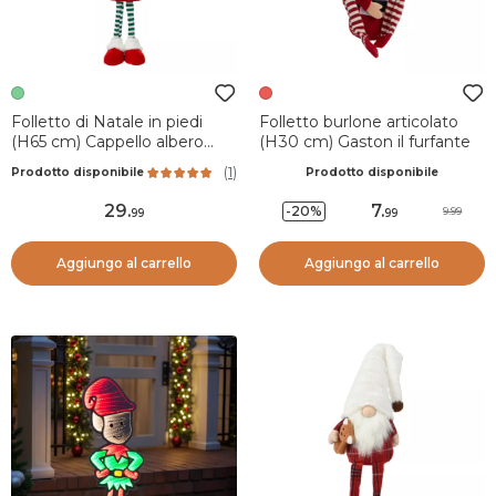
Folletto di Natale in piedi
Folletto burlone articolato
(H65 cm) Cappello albero
(H30 cm) Gaston il furfante
Verde
(
1
)
Prodotto disponibile
Prodotto disponibile
29
.
7
.
-20%
9.99
99
99
Aggiungo al carrello
Aggiungo al carrello