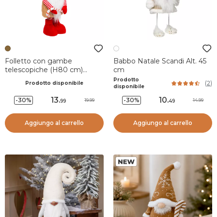
Folletto con gambe
Babbo Natale Scandi Alt. 45
telescopiche (H80 cm)
cm
Goloso Pan di zenzero
Prodotto
(
2
)
Prodotto disponibile
Marrone chiaro
disponibile
13
.
10
.
-30%
-30%
19.99
14.99
99
49
Aggiungo al carrello
Aggiungo al carrello