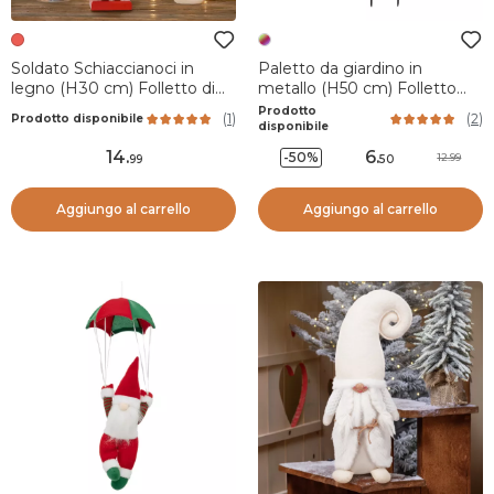
Soldato Schiaccianoci in
Paletto da giardino in
legno (H30 cm) Folletto di
metallo (H50 cm) Folletto
Babbo Natale Rosso e verde
burlone
Prodotto
(
1
)
(
2
)
Prodotto disponibile
disponibile
14
.
6
.
-50%
12.99
99
50
Aggiungo al carrello
Aggiungo al carrello