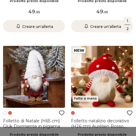
Prodotto presto disponibile
Prodotto presto disponibile
49
.
49
.
99
99
1
Creare un'allerta
Creare un'allerta
2
Fatto a mano
Folletto di Natale (H65 cm)
Folletto natalizio decorativo
Gluk Dormiente in pigiama
(H26 cm) Aurélien Rosso,
bianco e marrone chiaro
Prodotto presto disponibile
Prodotto presto disponibile