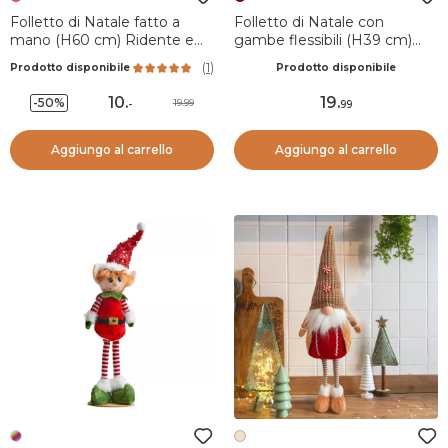
Folletto di Natale fatto a
Folletto di Natale con
mano (H60 cm) Ridente e
gambe flessibili (H39 cm)
barba bianca
Arlecchino Bordeaux e
(
1
)
Prodotto disponibile
Prodotto disponibile
dorato
10
.
19
.
-50%
19.99
-
99
Aggiungo al carrello
Aggiungo al carrello