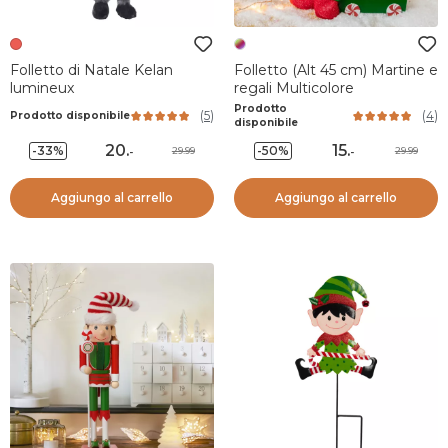
Folletto di Natale Kelan
Folletto (Alt 45 cm) Martine e
lumineux
regali Multicolore
Prodotto
(
5
)
(
4
)
Prodotto disponibile
disponibile
20
.
15
.
-33%
-50%
29.99
29.99
-
-
Aggiungo al carrello
Aggiungo al carrello