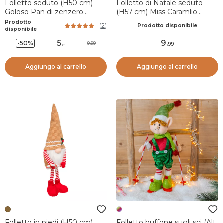
Folletto seduto (H50 cm)
Folletto di Natale seduto
Goloso Pan di zenzero
(H57 cm) Miss Caramlio
Marrone chiaro
Beige
Prodotto
(
2
)
Prodotto disponibile
disponibile
5
.
9
.
-50%
9.99
-
99
Aggiungo al carrello
Aggiungo al carrello
Folletto in piedi (H50 cm)
Folletto buffone sugli sci (Alt