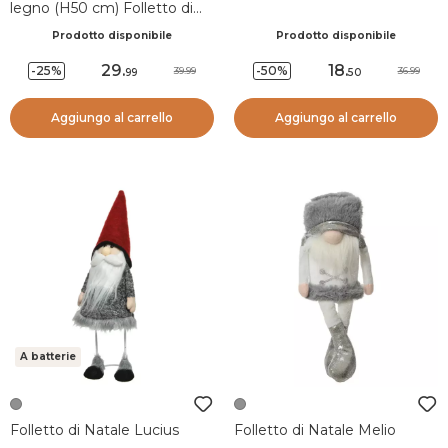
legno (H50 cm) Folletto di
Babbo Natale Rosso e verde
Prodotto disponibile
Prodotto disponibile
29
.
18
.
-25%
-50%
39.99
36.99
99
50
Aggiungo al carrello
Aggiungo al carrello
A batterie
Folletto di Natale Lucius
Folletto di Natale Melio