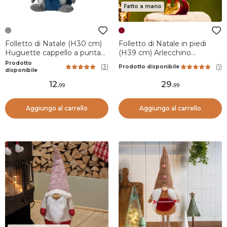
Fatto a mano
Folletto di Natale (H30 cm)
Folletto di Natale in piedi
Huguette cappello a punta
(H39 cm) Arlecchino
Grigio
Bordeaux e dorato
Prodotto
(
3
)
(
1
)
Prodotto disponibile
disponibile
12
.
29
.
99
99
Aggiungo al carrello
Aggiungo al carrello