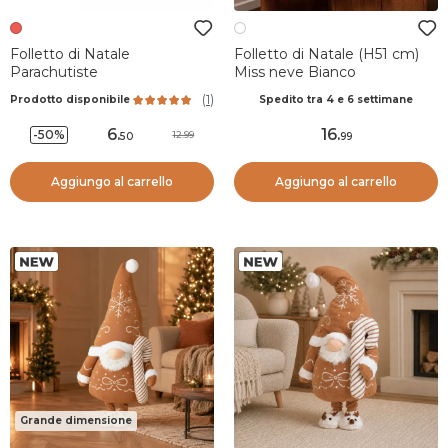
Folletto di Natale
Folletto di Natale (H51 cm)
Parachutiste
Miss neve Bianco
(
1
)
Prodotto disponibile
Spedito tra 4 e 6 settimane
6
.
16
.
-50%
12.99
50
99
Aggiungo al carrello
Aggiungo al carrello
Grande dimensione