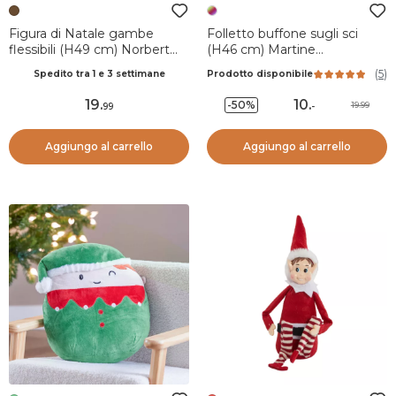
Figura di Natale gambe
Folletto buffone sugli sci
flessibili (H49 cm) Norbert
(H46 cm) Martine
folletto Canna di zucchero
Multicolore
(
5
)
Spedito tra 1 e 3 settimane
Prodotto disponibile
Marrone chiaro
19
.
10
.
-50%
19.99
99
-
Aggiungo al carrello
Aggiungo al carrello