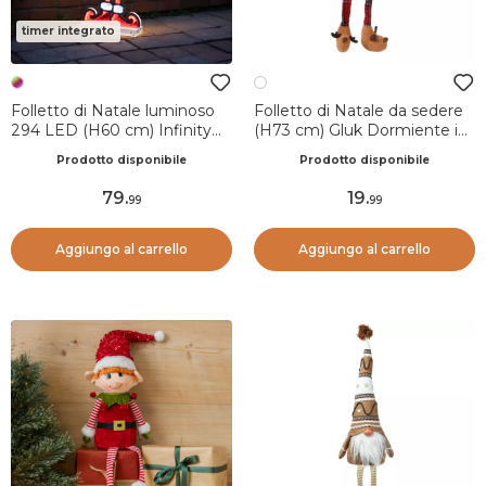
timer integrato
Folletto di Natale luminoso
Folletto di Natale da sedere
294 LED (H60 cm) Infinity
(H73 cm) Gluk Dormiente in
Multicolore
pigiama
Prodotto disponibile
Prodotto disponibile
79
.
19
.
99
99
Aggiungo al carrello
Aggiungo al carrello