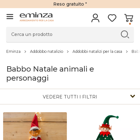
Reso gratuito
*
ARREDAMENTO PER LA CASA
Eminza
Addobbo natalizio
Addobbi natalizi per la casa
Babb
Babbo Natale animali e
personaggi
VEDERE TUTTI I FILTRI