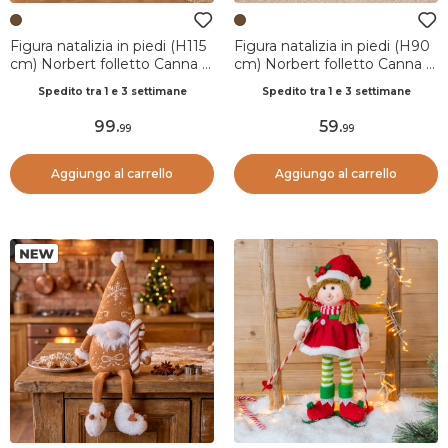
Figura natalizia in piedi (H115
Figura natalizia in piedi (H90
cm) Norbert folletto Canna di
cm) Norbert folletto Canna di
zucchero Camel chiaro
zucchero Marrone chiaro
Spedito tra 1 e 3 settimane
Spedito tra 1 e 3 settimane
99
.
59
.
99
99
Aggiungo al carrello
Aggiungo al carrello