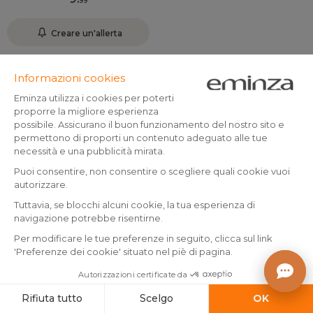
99
Creare un'allerta
Recensioni clienti
Elfo di
Eccellente
4.6 /
Natale
5
Scrivici
Pagamento sicuro
Reso gratuito *
Spedizione curata