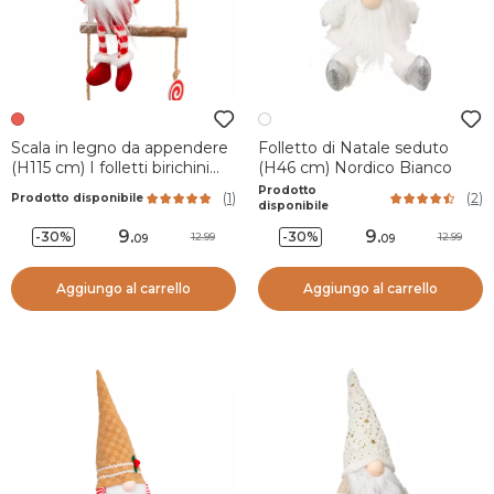
Scala in legno da appendere
Folletto di Natale seduto
(H115 cm) I folletti birichini
(H46 cm) Nordico Bianco
Rosso
Prodotto
(
1
)
(
2
)
Prodotto disponibile
disponibile
9
.
9
.
-30%
-30%
12.99
12.99
09
09
Aggiungo al carrello
Aggiungo al carrello