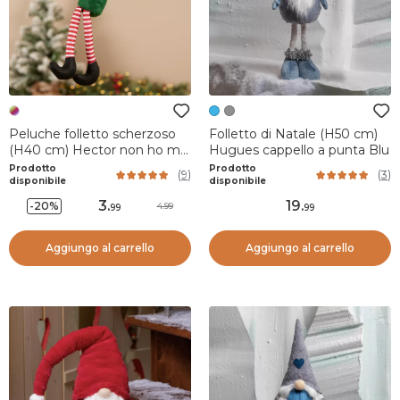
Peluche folletto scherzoso
Folletto di Natale (H50 cm)
(H40 cm) Hector non ho mai
Hugues cappello a punta Blu
torto
Prodotto
Prodotto
(
9
)
(
3
)
disponibile
disponibile
3
.
19
.
-20%
4.99
99
99
Aggiungo al carrello
Aggiungo al carrello