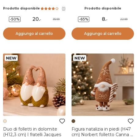
(
1
)
Prodotto disponibile
Prodotto disponibile
20
.
8
.
-50%
-65%
39.99
22.99
-
-
Aggiungo al carrello
Aggiungo al carrello
Duo di folletti in dolomite
Figura natalizia in piedi (H47
(H12,3 cm) I fratelli Jacques
cm) Norbert folletto Canna di