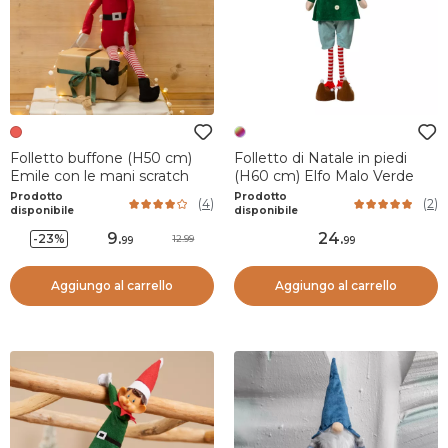
Folletto buffone (H50 cm)
Folletto di Natale in piedi
Emile con le mani scratch
(H60 cm) Elfo Malo Verde
Prodotto
Prodotto
(
4
)
(
2
)
disponibile
disponibile
9
.
24
.
-23%
12.99
99
99
Aggiungo al carrello
Aggiungo al carrello