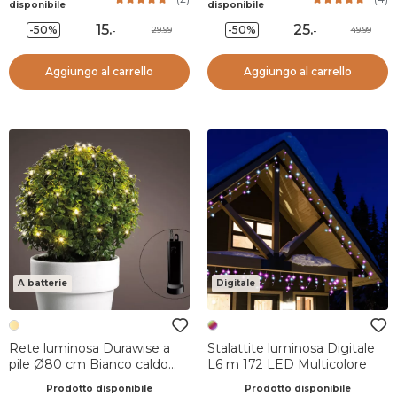
disponibile
disponibile
15
.
25
.
-50%
-50%
29.99
49.99
-
-
Aggiungo al carrello
Aggiungo al carrello
A batterie
Digitale
Rete luminosa Durawise a
Stalattite luminosa Digitale
pile Ø80 cm Bianco caldo
L6 m 172 LED Multicolore
128 LED
Prodotto disponibile
Prodotto disponibile