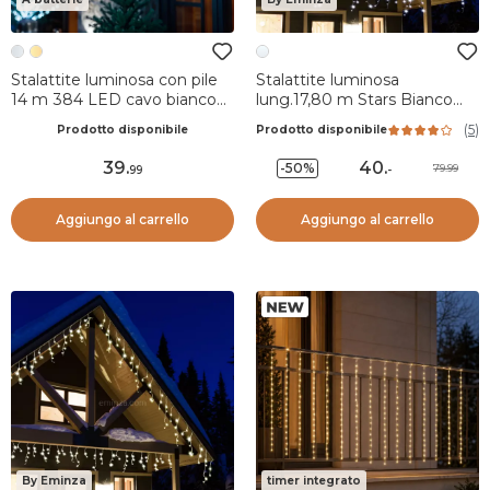
Stalattite luminosa con pile
Stalattite luminosa
14 m 384 LED cavo bianco
lung.17,80 m Stars Bianco
Durawise Bianco freddo
freddo 720 LED CT
(
5
)
Prodotto disponibile
Prodotto disponibile
39
.
40
.
-50%
79.99
99
-
Aggiungo al carrello
Aggiungo al carrello
By Eminza
timer integrato